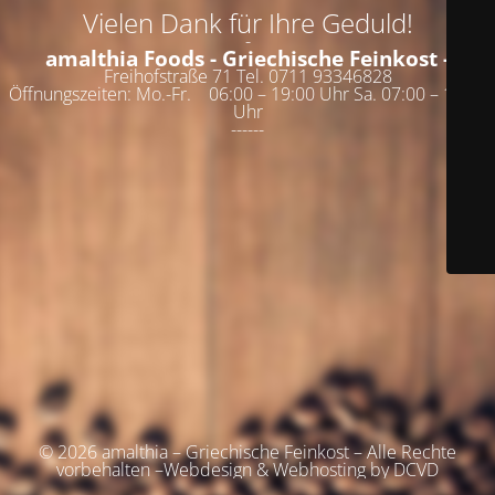
Vielen Dank für Ihre Geduld!
-
amalthia Foods - Griechische Feinkost -
Freihofstraße 71 Tel. 0711 93346828
Öffnungszeiten: Mo.-Fr. 06:00 – 19:00 Uhr Sa. 07:00 – 19:00
Uhr
------
© 2026 amalthia – Griechische Feinkost – Alle Rechte
vorbehalten –Webdesign & Webhosting by DCVD