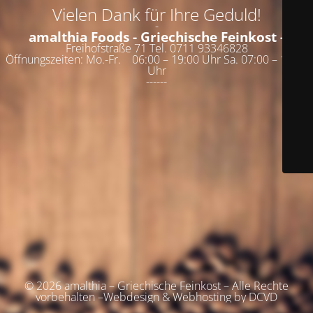
Vielen Dank für Ihre Geduld!
-
amalthia Foods - Griechische Feinkost -
Freihofstraße 71 Tel. 0711 93346828
Öffnungszeiten: Mo.-Fr. 06:00 – 19:00 Uhr Sa. 07:00 – 19:00
Uhr
------
© 2026 amalthia – Griechische Feinkost – Alle Rechte
vorbehalten –Webdesign & Webhosting by DCVD