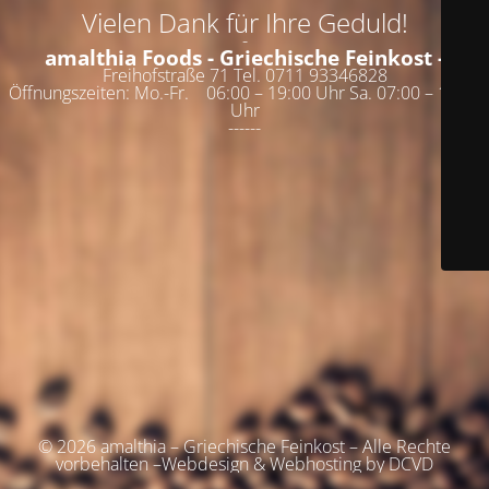
Vielen Dank für Ihre Geduld!
-
amalthia Foods - Griechische Feinkost -
Freihofstraße 71 Tel. 0711 93346828
Öffnungszeiten: Mo.-Fr. 06:00 – 19:00 Uhr Sa. 07:00 – 19:00
Uhr
------
© 2026 amalthia – Griechische Feinkost – Alle Rechte
vorbehalten –Webdesign & Webhosting by DCVD