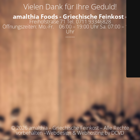
Vielen Dank für Ihre Geduld!
-
amalthia Foods - Griechische Feinkost -
Freihofstraße 71 Tel. 0711 93346828
Öffnungszeiten: Mo.-Fr. 06:00 – 19:00 Uhr Sa. 07:00 – 19:00
Uhr
------
© 2026 amalthia – Griechische Feinkost – Alle Rechte
vorbehalten –Webdesign & Webhosting by DCVD