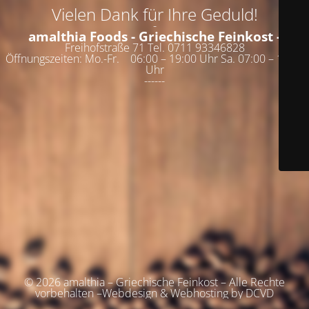
Vielen Dank für Ihre Geduld!
-
amalthia Foods - Griechische Feinkost -
Freihofstraße 71 Tel. 0711 93346828
Öffnungszeiten: Mo.-Fr. 06:00 – 19:00 Uhr Sa. 07:00 – 19:00
Uhr
------
© 2026 amalthia – Griechische Feinkost – Alle Rechte
vorbehalten –Webdesign & Webhosting by DCVD