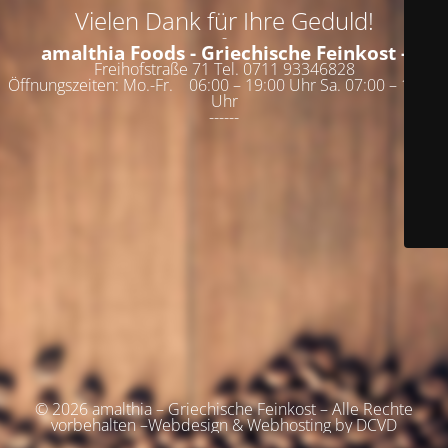
Vielen Dank für Ihre Geduld!
-
amalthia Foods - Griechische Feinkost -
Freihofstraße 71 Tel. 0711 93346828
Öffnungszeiten: Mo.-Fr. 06:00 – 19:00 Uhr Sa. 07:00 – 19:00
Uhr
------
© 2026 amalthia – Griechische Feinkost – Alle Rechte
vorbehalten –Webdesign & Webhosting by DCVD