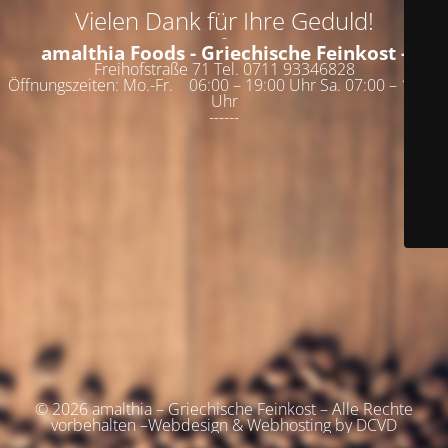
Vielen Dank für Ihre Geduld!
-
amalthia Foods - Griechische Feinkost -
Freihofstraße 71 Tel. 0711 93346828
Öffnungszeiten: Mo.-Fr. 06:00 – 19:00 Uhr Sa. 07:00 – 19:00
Uhr
------
© 2026 amalthia – Griechische Feinkost – Alle Rechte
vorbehalten –Webdesign & Webhosting by DCVD