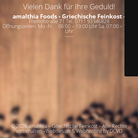
Vielen Dank für Ihre Geduld!
-
amalthia Foods - Griechische Feinkost -
Freihofstraße 71 Tel. 0711 93346828
Öffnungszeiten: Mo.-Fr. 06:00 – 19:00 Uhr Sa. 07:00 – 19:00
Uhr
------
© 2026 amalthia – Griechische Feinkost – Alle Rechte
vorbehalten –Webdesign & Webhosting by DCVD