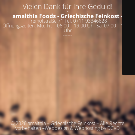
Vielen Dank für Ihre Geduld!
-
amalthia Foods - Griechische Feinkost -
Freihofstraße 71 Tel. 0711 93346828
Öffnungszeiten: Mo.-Fr. 06:00 – 19:00 Uhr Sa. 07:00 – 19:00
Uhr
------
© 2026 amalthia – Griechische Feinkost – Alle Rechte
vorbehalten –Webdesign & Webhosting by DCVD